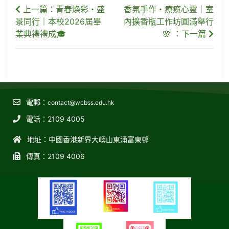
上一篇：青春煥彩・盛
香氛手作・療癒心靈｜室
景同行｜本校2026屆畢
內擴香瓶工作坊圓滿舉行
業典禮禮成🎓
🌸 ：下一篇
電郵：
contact@wcbss.edu.hk
電話：2109 4005
地址：中國香港新界大嶼山東涌富東邨
傳真：2109 4006