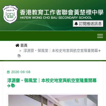
訂閱推送訊息
T
首頁
淳源齋・御風堂｜本校史地室與航空室隆重開幕✈️
📚
2026-06-08
淳源齋・御風堂｜本校史地室與航空室隆重開幕
✈️📚