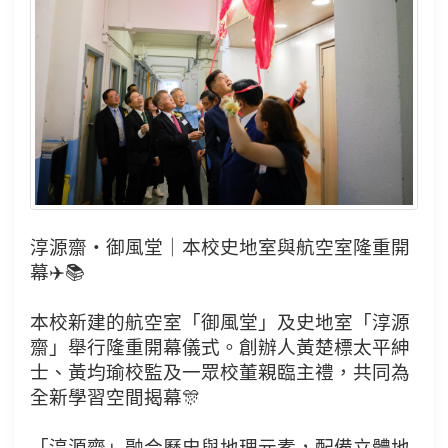
淳源齋・御風堂｜本校史地室與航空室隆重開
幕✈️📚
本校新建的航空室「御風堂」及史地室「淳源
齋」舉行隆重開幕儀式。創辦人黃楚標太平紳
士、黃均瑜校監及一眾校董親臨主禮，共同為
全新學習空間揭幕🎊
「淳源齋」融合歷史與地理元素，配備立體地