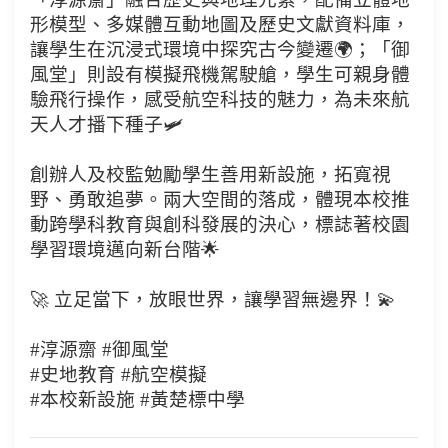
形模型、多媒體互動地圖及歷史文獻資料庫，
讓學生在沉浸式環境中探究古今變遷🌍；「御
風堂」則設有模擬飛機駕駛艙，學生可親身體
驗飛行操作，感受航空科技的魅力，為未來航
天人才播下種子🛩️
創辦人及校監勉勵學生善用新設施，拓寬視
野、勇敢追夢。兩大空間的落成，體現本校推
動跨學科教育與創科發展的決心，標誌著校園
學習環境邁向新台階🌟
🚀 立足當下，放眼世界，讓學習無邊界！💫
#淳源齋 #御風堂
#史地教育 #航空模擬
#本校新設施 #黃楚標中學