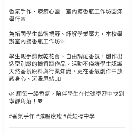
香氛手作・療癒心靈｜室內擴香瓶工作坊圓滿
舉行🌸
為拓闊學生藝術視野、紓解學業壓力，本校舉
辦室內擴香瓶工作坊✨
學生親手剪裁乾花🌼、自由調配香氛，創作出
造型別緻的擴香瓶作品。活動不僅讓學生認識
天然香氛原料與行業知識，更在香氣創作中放
鬆身心、沉澱思緒💆‍♀️
🌿 願每一縷香氣，陪伴學生在忙碌學習中找到
寧靜角落！💖
#香氛手作 #減壓療癒 #黃楚標中學