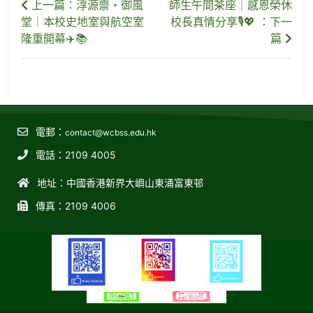
上一篇：淳源齋・御風
師生午間茶座｜感恩榮休
堂｜本校史地室與航空室
校長真情分享🎙️💖 ：下一
隆重開幕✈️📚
篇
電郵：
contact@wcbss.edu.hk
電話：2109 4005
地址：中國香港新界大嶼山東涌富東邨
傳真：2109 4006