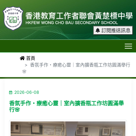
訂閱推送訊息
T
首頁
香氛手作・療癒心靈｜室內擴香瓶工作坊圓滿舉行
🌸
2026-06-08
香氛手作・療癒心靈｜室內擴香瓶工作坊圓滿舉
行🌸