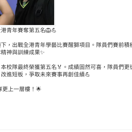
青年賽奪第五名🦁💪
領下，出戰全港青年學藝比賽醒獅項目。隊員們賽前積
隊精神與訓練成果✨
本校隊最終榮獲第五名🏅。成績固然可喜，隊員們更
改進短板，爭取未來賽事再創佳績💪
隊更上一層樓！🌟