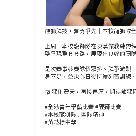
醒獅競技・奮勇爭先｜本校龍獅隊全港
上周，本校龍獅隊在陳漢傑教練帶
整呈現整套套路，展現出良好的團
是次賽事參賽隊伍眾多、競爭激烈，
身不足，並決心日後持續刻苦訓練、
🦁 獅吼震天，再接再厲，期待龍獅
#全港青年學藝比賽 #醒獅比賽
#本校龍獅隊 #團隊精神
#黃楚標中學