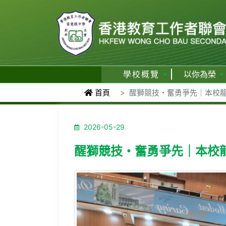
學校概覽
以你為榮
首頁
醒獅競技・奮勇爭先｜本校龍
2026-05-29
醒獅競技・奮勇爭先｜本校龍