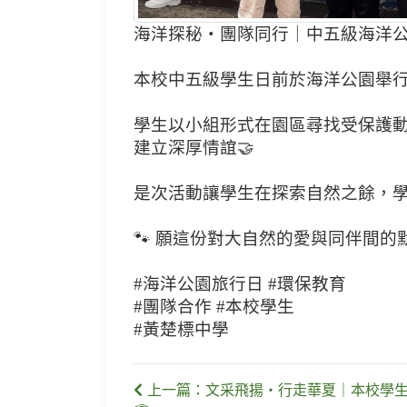
海洋探秘・團隊同行｜中五級海洋公園
本校中五級學生日前於海洋公園舉行
學生以小組形式在園區尋找受保護
建立深厚情誼🤝
是次活動讓學生在探索自然之餘，學
🐾 願這份對大自然的愛與同伴間的
#海洋公園旅行日 #環保教育
#團隊合作 #本校學生
#黃楚標中學
上一篇：文采飛揚・行走華夏｜本校學生