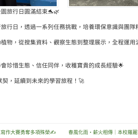
旅行日圓滿結束🐬🌿
旅行日，透過一系列任務挑戰，培養環保意識與團隊精
動植物，從搜集資料、觀察生態到整理展示，全程運用
會珍惜生態、信任同伴，收穫寶貴的成長經驗🌟
默契，延續到未來的學習旅程！🚀
寫作大賽勇奪多項殊榮✍️
春風化雨・薪火相傳｜本校羅麗