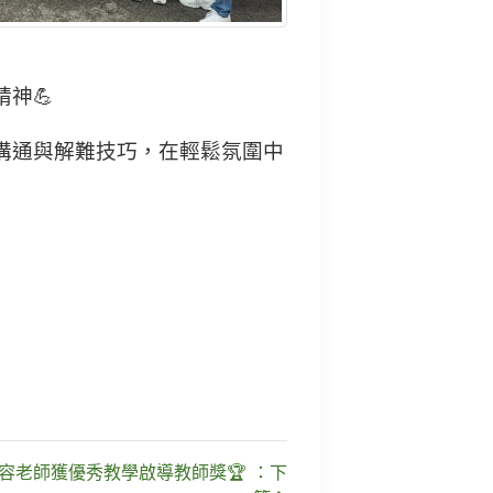
神💪
溝通與解難技巧，在輕鬆氛圍中
容老師獲優秀教學啟導教師獎🏆 ：下