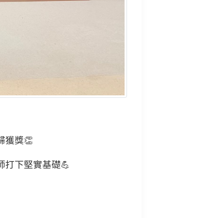
獲獎👏
打下堅實基礎💪