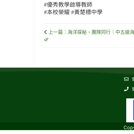
#優秀教學啟導教師
#本校榮耀 #黃楚標中學
上一篇：海洋探秘・團隊同行｜中五級海
🌿
Cop