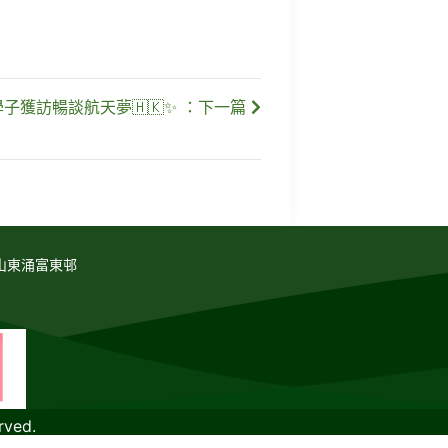
子獲訪暢談航天夢🇭🇰✨ ：下一篇
山東涌富東邨
rved.
教育傳媒集團
GoodSchool.hk