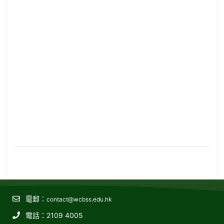
電郵：
contact@wcbss.edu.hk
電話：2109 4005