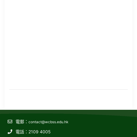
電郵：
contact@wcbss.edu.hk
電話：2109 4005