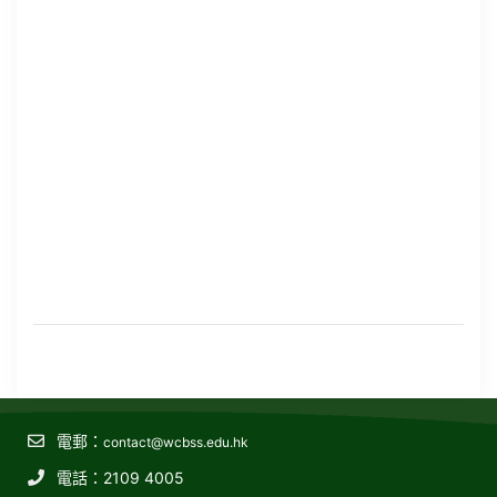
電郵：
contact@wcbss.edu.hk
電話：2109 4005