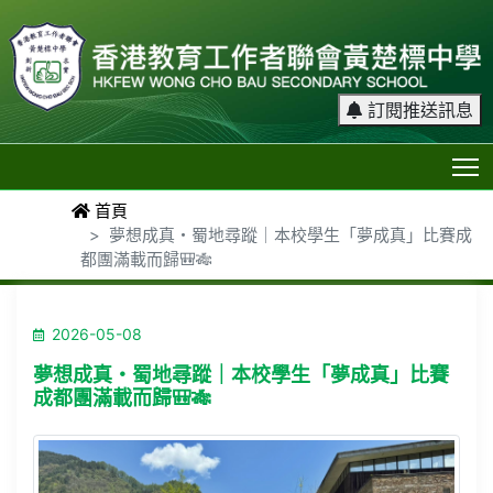
訂閱推送訊息
T
首頁
夢想成真・蜀地尋蹤｜本校學生「夢成真」比賽成
都團滿載而歸🎒🎋
2026-05-08
夢想成真・蜀地尋蹤｜本校學生「夢成真」比賽
成都團滿載而歸🎒🎋