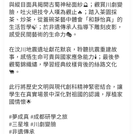
與縱目面具揭開古蜀神秘面紗🔮；觀賞川劇變
臉，吐火絕技令人嘆為觀止🔥；踏入茶園採
茶、炒茶，從蓋碗茶藝中體會「和靜怡真」的
生活哲學🍃；於非遺傳承人指導下雕刻皮影，
感受民間藝術的生命力🎭。
在汶川地震遺址獻花默哀，聆聽抗震重建故
事，感悟生命可貴與國家應急能力🕯️；最後參
觀蜀錦織繡，學習經典紋樣背後的絲路文化
🐫。
此行將歷史文明與現代創科精神緊密結合，讓
學生在真實場景中深化對祖國的認識，厚植家
國情懷🌟
#夢成真 #成都研學之旅
#三星堆 #川劇變臉
#非遺傳承