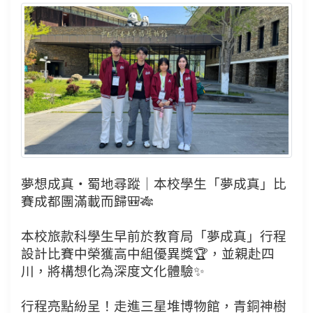
夢想成真・蜀地尋蹤｜本校學生「夢成真」比
賽成都團滿載而歸🎒🎋
本校旅款科學生早前於教育局「夢成真」行程
設計比賽中榮獲高中組優異獎🏆，並親赴四
川，將構想化為深度文化體驗✨
行程亮點紛呈！走進三星堆博物館，青銅神樹