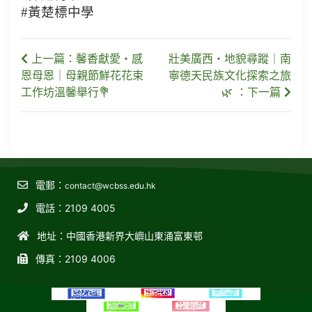
#黃楚標中學
上一篇：馨香獻愛・感
壯美廣西・地貌尋蹤｜南
恩母恩｜母親節鮮花花束
寧德天民族文化探索之旅
工作坊溫馨舉行💐
🌿 ：下一篇
電郵：
contact@wcbss.edu.hk
電話：2109 4005
地址：中國香港新界大嶼山東涌富東邨
傳真：2109 4006