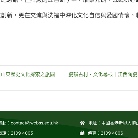
技創新，更在交流與洗禮中深化文化自信與愛國情懷。
生山東歷史文化探索之旅圓
瓷韻古村・文化尋根｜江西陶瓷藝
電郵：
contact@wcbss.edu.hk
地址：中國香港新界大嶼
電話：2109 4005
傳真：2109 4006