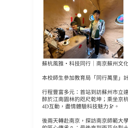
蘇杭風雅・科技同行｜南京蘇州文
本校師生參加教育局「同行萬里」計
行程豐富多元：首站到訪蘇州市立達
醉於江南園林的咫尺乾坤；乘坐京杭
4D互動，盡情體驗科技魅力🔭。
後兩天轉赴南京，探訪南京師範大學
的匠心傳承🏺；最後來到雨花台烈士