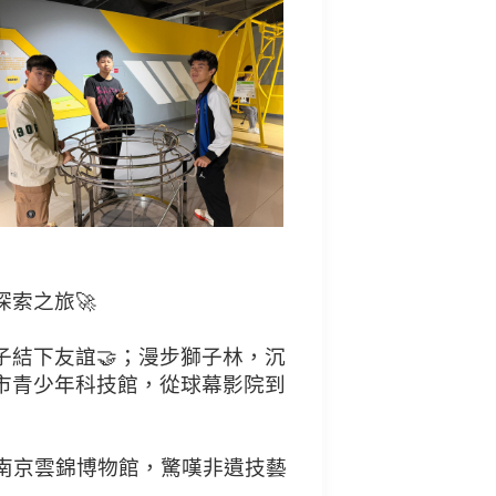
索之旅🚀
結下友誼🤝；漫步獅子林，沉
市青少年科技館，從球幕影院到
南京雲錦博物館，驚嘆非遺技藝
️