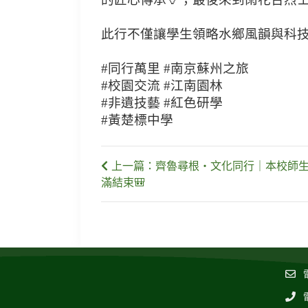
此行不僅讓學生領略水鄉風韻與科
#同行萬里 #南京蘇州之旅
#校園交流 #江南園林
#非遺技藝 #紅色研學
#黃楚標中學
上一篇：齊魯尋根・文化同行｜本校師
滿結束🎒