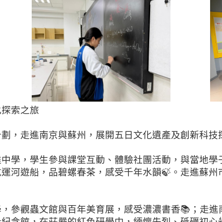
化探索之旅
劃，走進南京與蘇州，展開五日文化遺產及創新科技探
中學，學生參與課堂互動、體驗社團活動，與當地學子
運河遊船，品碧螺春茶，感受千年水韻🍃。走進蘇州
，參觀蟲文館與百年美育展，感受濃濃書香📚；走進
紀念館，在莊嚴的紅色研學中，緬懷先烈、砥礪初心🕯