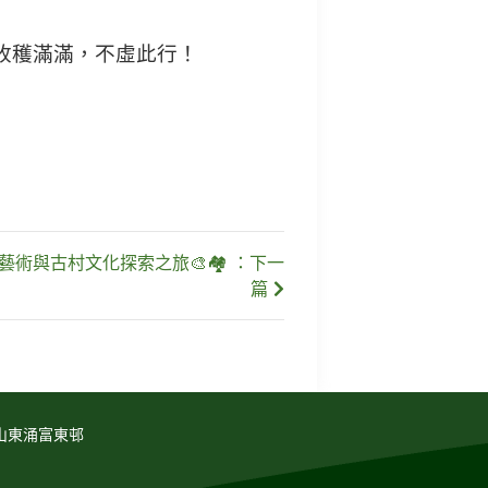
收穫滿滿，不虛此行！
術與古村文化探索之旅🎨🏘️ ：下一
篇
山東涌富東邨