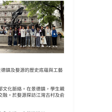
景德鎮及婺源的歷史底蘊與工藝
鄱文化脈絡。在景德鎮，學生親
交融。於婺源探訪江灣古村及俞