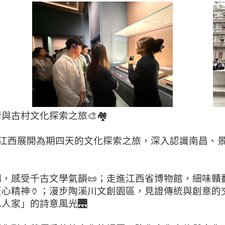
古村文化探索之旅🎨🏘️
前往江西展開為期四天的文化探索之旅，深入認識南昌、
，感受千古文學氣韻📜；走進江西省博物館，細味贛
心精神🏺；漫步陶溪川文創園區，見證傳統與創意的
人家」的詩意風光🌉