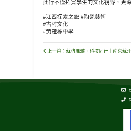
此行不僅拓寬學生的文化視野，更深
#江西探索之旅 #陶瓷藝術
#古村文化
#黃楚標中學
上一篇：蘇杭風雅・科技同行｜南京蘇