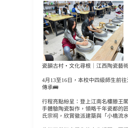
瓷韻古村・文化尋根｜江西陶瓷藝術與
4月13至16日，本校中四級師生
傳承🚌
行程亮點紛呈：登上江南名樓滕王閣
手體驗陶瓷製作，領略千年瓷都的匠
氏宗祠，欣賞徽派建築與「小橋流水