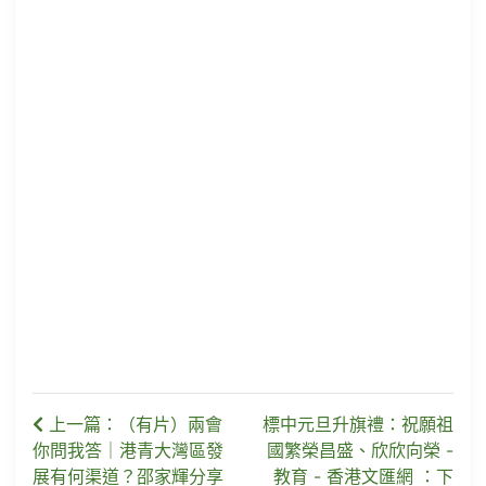
上一篇：（有片）兩會
標中元旦升旗禮：祝願祖
你問我答｜港青大灣區發
國繁榮昌盛、欣欣向榮 -
展有何渠道？邵家輝分享
教育 - 香港文匯網 ：下