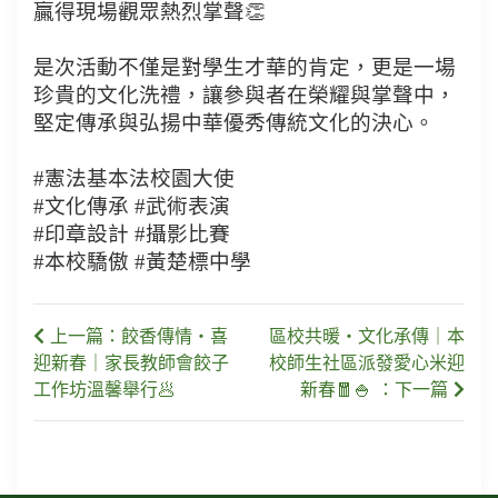
贏得現場觀眾熱烈掌聲👏
是次活動不僅是對學生才華的肯定，更是一場
珍貴的文化洗禮，讓參與者在榮耀與掌聲中，
堅定傳承與弘揚中華優秀傳統文化的決心。
#憲法基本法校園大使
#文化傳承 #武術表演
#印章設計 #攝影比賽
#本校驕傲 #黃楚標中學
上一篇：餃香傳情・喜
區校共暖・文化承傳｜本
迎新春｜家長教師會餃子
校師生社區派發愛心米迎
工作坊溫馨舉行🥟
新春🧧🍚 ：下一篇