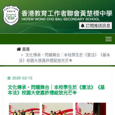
訂閱推送訊息
T
首頁
文化傳承・閃耀舞台｜本校學生於《憲法》《基本
法》校園大使嘉許禮綻放光芒🌟
2026-02-13
文化傳承・閃耀舞台｜本校學生於《憲法》《基
本法》校園大使嘉許禮綻放光芒🌟