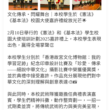
文化傳承・閃耀舞台｜本校學生於《憲法》
《基本法》校園大使嘉許禮綻放光芒🌟
2月10日舉行的《憲法》和《基本法》學生校
園大使培訓計劃2025嘉許禮上，本校學生表現
出色，贏得全場掌聲👏
本校學生分別於「香港故宮文化博物館：我的
學習足跡」紀念印章設計比賽及「珍愛．傳承
——細說中華文化」攝影比賽中榮獲優異獎，
並於典禮中接受嘉許。作品充分展現他們對中
華文化的深刻理解與創意表達🎨📸
與此同時，本校武術隊獲邀擔任典禮表演嘉
賓，學生們精神抖擻，動作整齊劃一，一招一
式剛柔並濟，將傳統武術的力與美完美呈現，