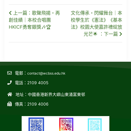
上一篇：歌聲飛揚・再
文化傳承・閃耀舞台｜本
創佳績｜本校合唱團
校學生於《憲法》《基本
HKICF勇奪銀獎🎶🏆
法》校園大使嘉許禮綻放
光芒🌟 ：下一篇
電郵：
contact@wcbss.edu.hk
電話：2109 4005
地址：中國香港新界大嶼山東涌富東邨
傳真：2109 4006