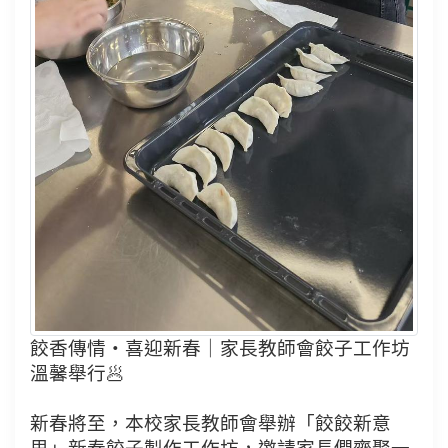
餃香傳情・喜迎新春｜家長教師會餃子工作坊
溫馨舉行🥟
新春將至，本校家長教師會舉辦「餃餃新意