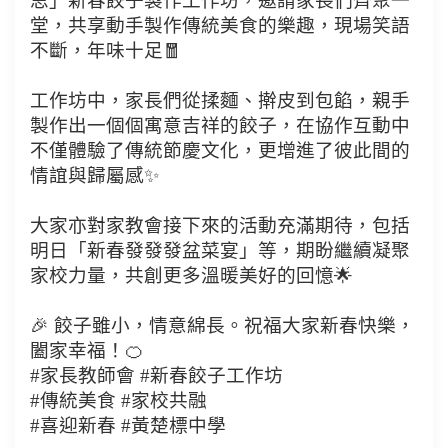
思」新春餃子製作工作坊，邀請家長們齊聚一
堂，共享動手製作傳統美食的樂趣，現場笑語
不斷，年味十足🧧
工作坊中，家長們從揉麵、擀皮到包餡，親手
製作出一個個寓意吉祥的餃子，在協作互動中
不僅體驗了傳統節慶文化，更增進了彼此間的
情誼與歸屬感✨
大家亦對家教會接下來的活動充滿期待，包括
明日「新春發發發盆菜宴」等，期盼繼續凝聚
家校力量，共創更多溫暖美好的回憶🌟
🎉 餃子雖小，情意綿長。祝福大家新春快樂，
闔家幸福！🍊
#家長教師會 #新春餃子工作坊
#傳統美食 #家校共融
#喜迎新春 #黃楚標中學