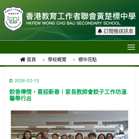
訂閱推送訊息
T
首頁
學校概覽
標中亮點
2026-02-13
餃香傳情・喜迎新春｜家長教師會餃子工作坊溫
馨舉行🥟