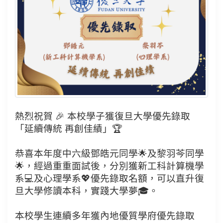
熱烈祝賀 🎉 本校學子獲復旦大學優先錄取
「延續傳統 再創佳績」🏆
恭喜本年度中六級鄧皓元同學🌟及黎羽芩同學
🌟，經過重重面試後，分別獲新工科計算機學
系💻及心理學系💖優先錄取名額，可以直升復
旦大學修讀本科，實踐大學夢🎓。
本校學生連續多年獲內地優質學府優先錄取