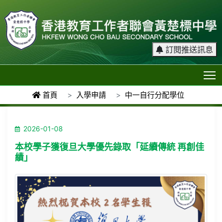
訂閱推送訊息
T
首頁
入學申請
中一自行分配學位
2026-01-08
本校學子獲復旦大學優先錄取「延續傳統 再創佳
績」