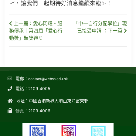
📈，讓我們一起期待好消息繼續來臨✨！
上一篇：愛心閃耀・服
「中一自行分配學位」現
務傳承｜第四屆「愛心行
已接受申請 ：下一篇
動獎」頒獎禮🎊
電郵：
contact@wcbss.edu.hk
電話：2109 4005
地址：中國香港新界大嶼山東涌富東邨
傳真：2109 4006