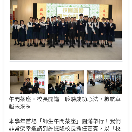
午間茶座・校長開講｜聆聽成功心法，啟航卓
越未來☕
本學年首場「師生午間茶座」圓滿舉行！我們
非常榮幸邀請到許振隆校長擔任嘉賓，以「校