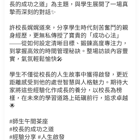
長的成功之道」為主題，與學生展開了一場真
摯而深刻的對話✨
許校長娓娓道來，分享學生時代刻苦奮鬥的親
身經歷，更無私傳授了寶貴的「成功心法」
——從如何設定清晰目標、鍛鍊高度專注力，
到掌握高效的時間管理秘訣。整場訪談內容豐
實，氣氛輕鬆愉快🎤
學生不僅從校長的人生故事中獲得啟發，更近
距離感受到他的處世智慧與人格魅力。期待大
家將這些經驗化作成長的養分，以校長為榜
樣，在未來的學習道路上砥礪前行，追求卓越
🌟
#師生午間茶座
#校長的成功之道
#經驗分享 #人生啟發