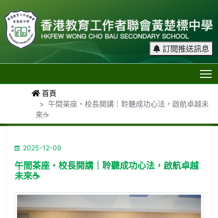
訂閱推送訊息
T
首頁
午間茶座・校長開講｜聆聽成功心法，啟航卓越未
來☕
2025-12-09
午間茶座・校長開講｜聆聽成功心法，啟航卓越
未來☕