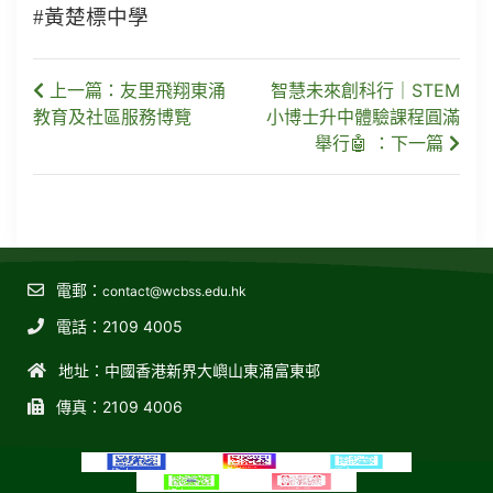
#黃楚標中學
上一篇：友里飛翔東涌
智慧未來創科行｜STEM
教育及社區服務博覽
小博士升中體驗課程圓滿
舉行🤖 ：下一篇
電郵：
contact@wcbss.edu.hk
電話：2109 4005
地址：中國香港新界大嶼山東涌富東邨
傳真：2109 4006