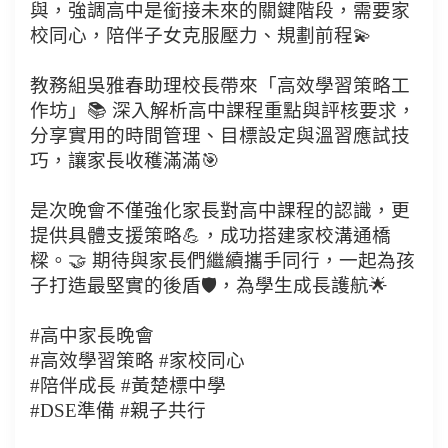
與，強調高中是銜接未來的關鍵階段，需要家
校同心，陪伴子女克服壓力、規劃前程💫
教務組吳雅春助理校長帶來「高效學習策略工
作坊」📚 深入解析高中課程重點與評核要求，
分享實用的時間管理、目標設定與溫習應試技
巧，讓家長收穫滿滿🎯
是次晚會不僅強化家長對高中課程的認識，更
提供具體支援策略💪，成功搭建家校溝通橋
樑。🤝 期待與家長們繼續攜手同行，一起為孩
子打造最堅實的後盾🛡，為學生成長護航🌟
#高中家長晚會
#高效學習策略 #家校同心
#陪伴成長 #黃楚標中學
#DSE準備 #親子共行