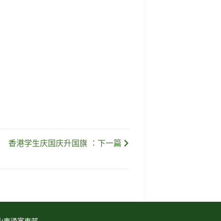
香港学生庆国庆升国旗 ：下一篇
山東涌富東邨