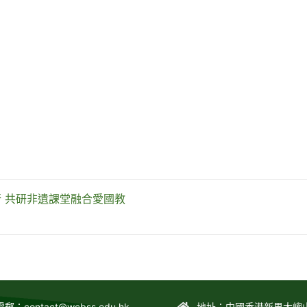
 共研非遺課堂融合愛國教
電郵：
contact@wcbss.edu.hk
地址：中國香港新界大嶼