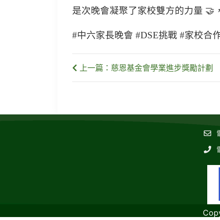
是次晚會凝聚了家校雙方的力量 🤝
#中六家長晚會 #DSE挑戰 #家校合
上一篇：慈恩基金會學業進步獎勵計劃
Cop