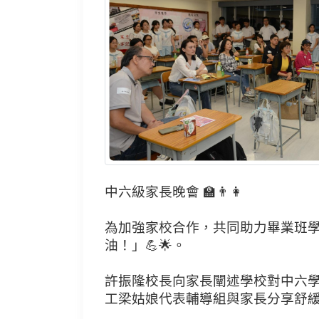
中六級家長晚會 🏫👨👩
為加強家校合作，共同助力畢業班學
油！」💪🌟。
許振隆校長向家長闡述學校對中六學
工梁姑娘代表輔導組與家長分享舒緩學