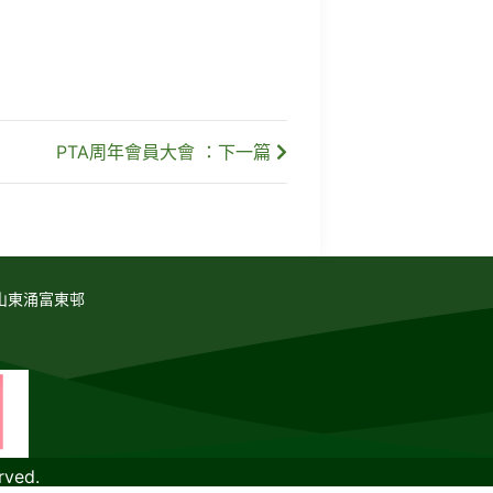
PTA周年會員大會 ：下一篇
山東涌富東邨
rved.
教育傳媒集團
GoodSchool.hk