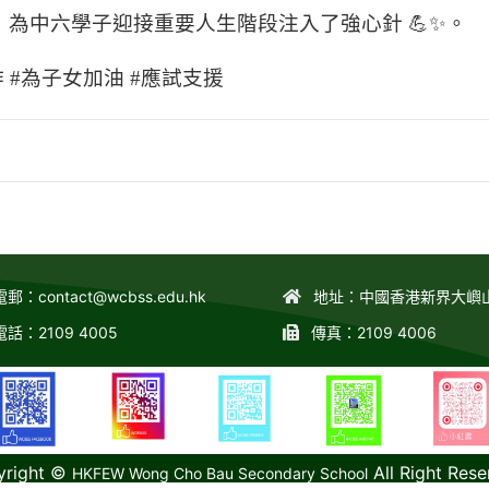
，為中六學子迎接重要人生階段注入了強心針 💪✨。
作 #為子女加油 #應試支援
電郵：
contact@wcbss.edu.hk
地址：中國香港新界大嶼
電話：2109 4005
傳真：2109 4006
yright ©
All Right Rese
HKFEW Wong Cho Bau Secondary School