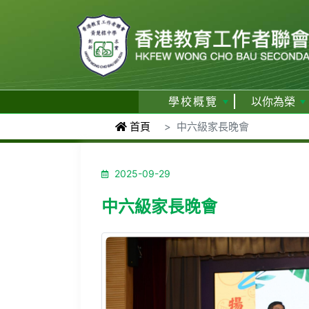
學校概覽
以你為榮
首頁
中六級家長晚會
2025-09-29
中六級家長晚會