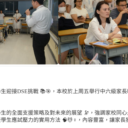
生迎接DSE挑戰 📚🎯，本校於上周五舉行中六級家
生的全面支援策略及對未來的展望 🔭，強調家校同心是
生應試壓力的實用方法 🧠💆♀，內容豐富，讓家長獲