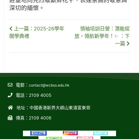
莊重地向先烈敬獻鮮花💐，表達崇高的敬意與
深切的緬懷。
上一篇：2025-26學年
領袖培訓日營：潛能綻
開學典禮
放，領航新學年！✨ ：下
一篇
電郵：
contact@wcbss.edu.hk
電話：2109 4005
地址：中國香港新界大嶼山東涌富東邨
傳真：2109 4006