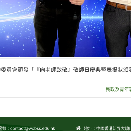
委員會頒發「『向老師致敬』敬師日慶典暨表揚狀頒發典
民政及青年
電郵：
contact@wcbss.edu.hk
地址：中國香港新界大嶼