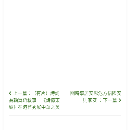
上一篇：（有片）詩詞
閱時事居安思危方悟國安
為軸舞蹈敘事 《詩憶東
則家安 ：下一篇
坡》在港首秀展中華之美